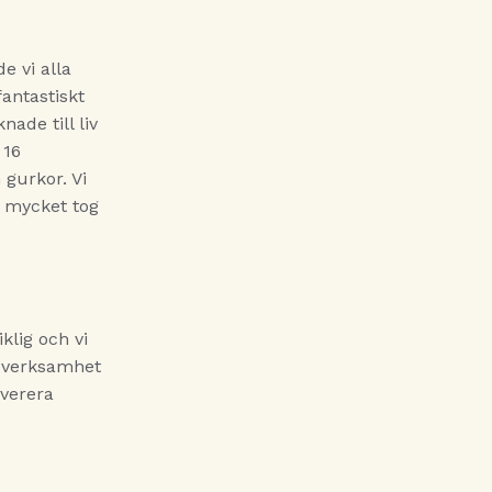
e vi alla
antastiskt
ade till liv
 16
 gurkor. Vi
r mycket tog
klig och vi
a verksamhet
everera