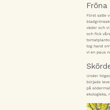
Fröna
Först satte 
bladgrönsake
väder och vi
och fick vår
tomatplantor
tog hand om
vi en paus n
Skörd
Under högsom
började leve
på södermalm
ekologiska, 