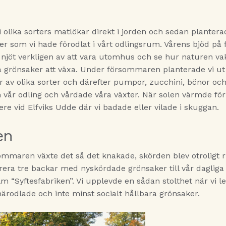
vi olika sorters matlökar direkt i jorden och sedan planterad
r som vi hade förodlat i vårt odlingsrum. Vårens bjöd på f
 njöt verkligen av att vara utomhus och se hur naturen vakn
a grönsaker att växa. Under försommaren planterade vi ut
 av olika sorter och därefter pumpor, zucchini, bönor och
 vår odling och vårdade våra växter. När solen värmde fö
ere vid Elfviks Udde där vi badade eller vilade i skuggan.
en
maren växte det så det knakade, skörden blev otroligt ri
rera tre backar med nyskördade grönsaker till vår daglig
 “Syftesfabriken”. Vi upplevde en sådan stolthet när vi l
närodlade och inte minst socialt hållbara grönsaker.