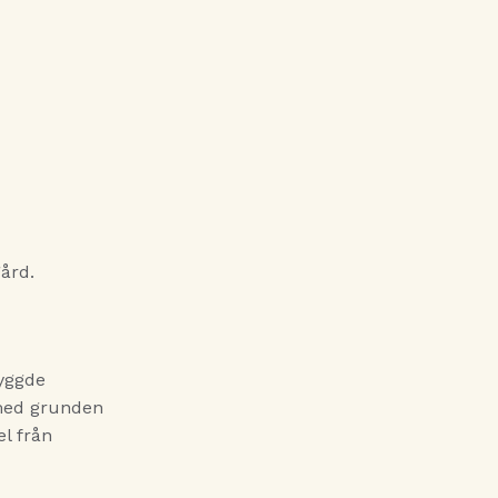
gård.
byggde
 med grunden
l från