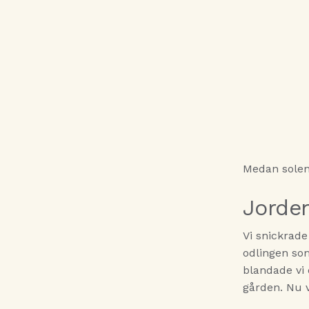
Medan solen 
Jorde
Vi snickrade
odlingen som
blandade vi
gården. Nu v